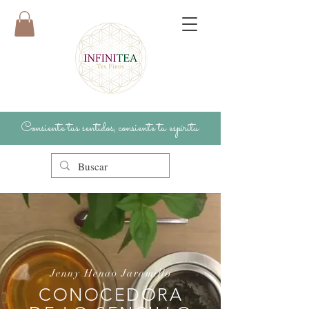
Consiente tus sentidos, consiente tu espíritu
Jenny Henao Jaramillo
CONOCEDORA