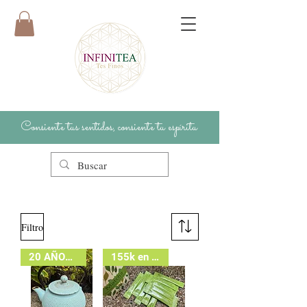
Consiente tus sentidos, consiente tu espíritu
Filtro
20 AÑOS - OBSEQUIO
155k en Bodega