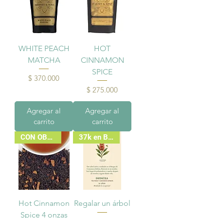
WHITE PEACH
HOT
MATCHA
CINNAMON
SPICE
Precio
$ 370.000
Precio
$ 275.000
Agregar al
Agregar al
carrito
carrito
CON OBSEQUIO
37k en Bodega
Hot Cinnamon
Regalar un árbol
Spice 4 onzas