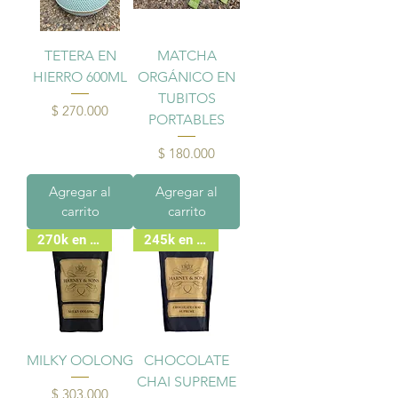
TETERA EN
MATCHA
HIERRO 600ML
ORGÁNICO EN
TUBITOS
Precio
$ 270.000
PORTABLES
Precio
$ 180.000
Agregar al
Agregar al
carrito
carrito
270k en Bodega
245k en bodega
MILKY OOLONG
CHOCOLATE
CHAI SUPREME
Precio
$ 303.000