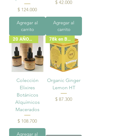
Precio
$ 42.000
Precio
$ 124.000
Agregar al
Agregar al
carrito
carrito
20 AÑOS - OBSEQUIO
78k en Bodega
Colección
Organic Ginger
Elíxires
Lemon HT
Botánicos
Precio
$ 87.300
Alquímicos
Macerados
Precio
$ 108.700
Agregar al