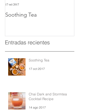
17 oct 2017
8 sept 2016
Soothing Tea
Por qué tomar 
blend
Entradas recientes
Soothing Tea
17 oct 2017
Chai Dark and Stormtea
Cocktail Recipe
14 ago 2017